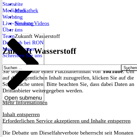
Startseite
/
Mediathek
Mediathek
Werbung
/
Live-Sendung
Neueste Videos
Über uns
/
Team
Zukunft Wasserstoff
Dein Job bei RON
Medienpartner
Zukunft Wasserstoff
Schreiben Sie uns
Suchen
Sie sehen gerade einen Platzhalterinhalt von
YouTube
. Um
nach:
auf den eigentlichen Inhalt zuzugreifen, klicken Sie auf die
Schaltfläche unten. Bitte beachten Sie, dass dabei Daten an
Drittanbieter weitergegeben werden.
Open submenu
Mehr Informationen
Inhalt entsperren
Erforderlichen Service akzeptieren und Inhalte entsperren
Die Debatte um Dieselfahrverbote beherrscht seit Monaten