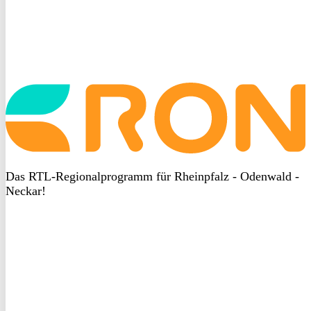
Startseite
aufrufen
Das RTL-Regionalprogramm für Rheinpfalz - Odenwald -
Neckar!
DSGVO
bei
heyData