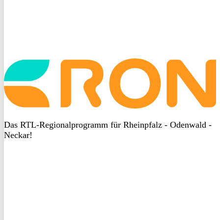
Startseite
aufrufen
Das RTL-Regionalprogramm für Rheinpfalz - Odenwald -
Neckar!
DSGVO
bei
heyData