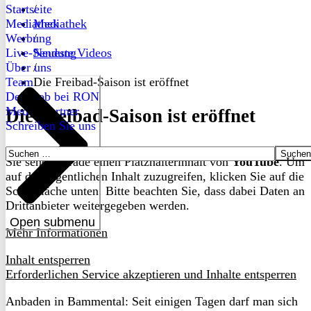
Startseite
/
Mediathek
Mediathek
Werbung
/
Live-Sendung
Neueste Videos
Über uns
/
Team
Die Freibad-Saison ist eröffnet
Dein Job bei RON
Medienpartner
Die Freibad-Saison ist eröffnet
Schreiben Sie uns
Suchen
Sie sehen gerade einen Platzhalterinhalt von
YouTube
. Um
nach:
auf den eigentlichen Inhalt zuzugreifen, klicken Sie auf die
Schaltfläche unten. Bitte beachten Sie, dass dabei Daten an
Drittanbieter weitergegeben werden.
Open submenu
Mehr Informationen
Inhalt entsperren
Erforderlichen Service akzeptieren und Inhalte entsperren
Anbaden in Bammental: Seit einigen Tagen darf man sich