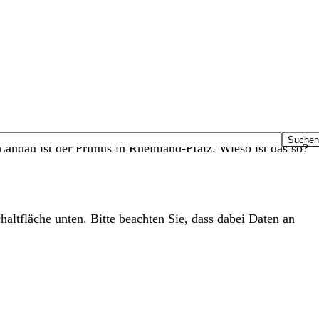
andau ist der Primus in Rheinland-Pfalz. Wieso ist das so?
haltfläche unten. Bitte beachten Sie, dass dabei Daten an