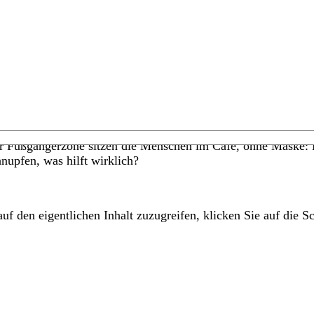
der Fußgängerzone sitzen die Menschen im Café, ohne Maske: L
upfen, was hilft wirklich?
uf den eigentlichen Inhalt zuzugreifen, klicken Sie auf die Sc