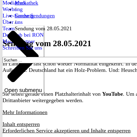
Mediathek
Mediathek
Werbung
/
Live-Sendung
Ganze Sendungen
Über uns
/
Team
Sendung vom 28.05.2021
Dein Job bei RON
Medienpartner
Sendung vom 28.05.2021
Schreiben Sie uns
Suchen
In Landau ist fast schon wieder Normalität eingekehrt. In 
nach:
Außerdem: Deutschland hat ein Holz-Problem. Und: Heuschn
Open submenu
Sie sehen gerade einen Platzhalterinhalt von
YouTube
. Um a
Drittanbieter weitergegeben werden.
Mehr Informationen
Inhalt entsperren
Erforderlichen Service akzeptieren und Inhalte entsperren