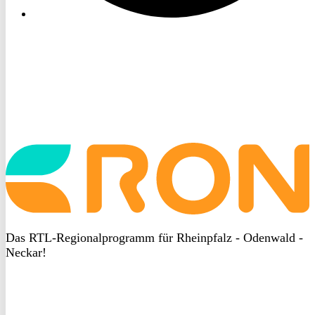
Startseite
aufrufen
Das RTL-Regionalprogramm für Rheinpfalz - Odenwald -
Neckar!
DSGVO
bei
heyData