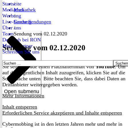
Startseite
/
Mediathek
Mediathek
Werbung
/
Live-Sendung
Ganze Sendungen
Über uns
/
Team
Sendung vom 02.12.2020
Dein Job bei RON
Medienpartner
Sendung vom 02.12.2020
Schreiben Sie uns
Suchen
Sie sehen gerade einen Platzhalterinhalt von
YouTube
. Um
nach:
auf den eigentlichen Inhalt zuzugreifen, klicken Sie auf die
Schaltfläche unten. Bitte beachten Sie, dass dabei Daten an
Drittanbieter weitergegeben werden.
Open submenu
Mehr Informationen
Inhalt entsperren
Erforderlichen Service akzeptieren und Inhalte entsperren
Cybermobbing ist in den letzten Jahren mehr und mehr in