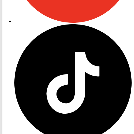
RON
TV
TikTok