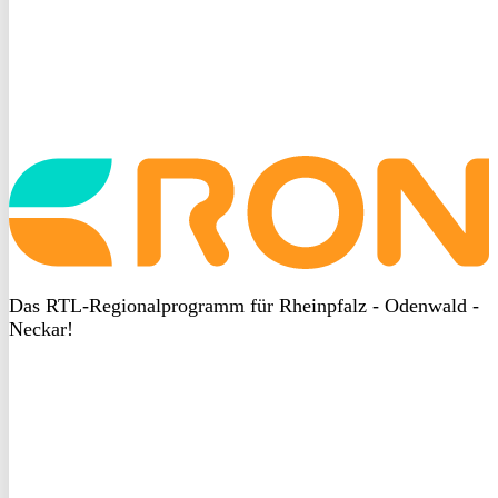
Startseite
aufrufen
Das RTL-Regionalprogramm für Rheinpfalz - Odenwald -
Neckar!
DSGVO
bei
heyData