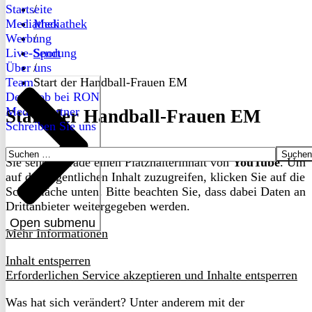
Startseite
/
Mediathek
Mediathek
Werbung
/
Live-Sendung
Sport
Über uns
/
Team
Start der Handball-Frauen EM
Dein Job bei RON
Medienpartner
Start der Handball-Frauen EM
Schreiben Sie uns
Suchen
Sie sehen gerade einen Platzhalterinhalt von
YouTube
. Um
nach:
auf den eigentlichen Inhalt zuzugreifen, klicken Sie auf die
Schaltfläche unten. Bitte beachten Sie, dass dabei Daten an
Drittanbieter weitergegeben werden.
Open submenu
Mehr Informationen
Inhalt entsperren
Erforderlichen Service akzeptieren und Inhalte entsperren
Was hat sich verändert? Unter anderem mit der