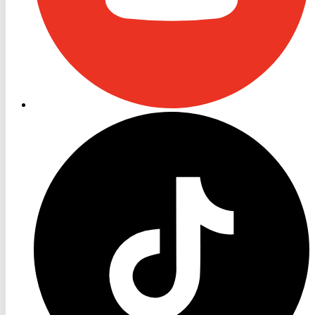
RON
TV
TikTok