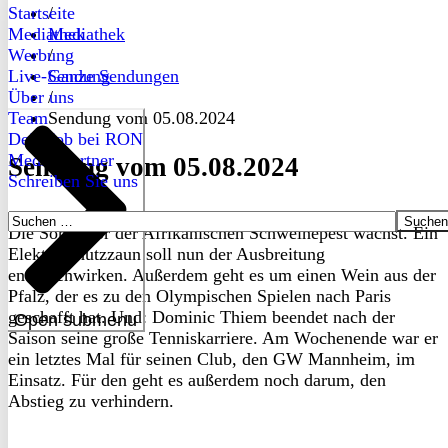
Startseite
/
Mediathek
Mediathek
Werbung
/
Live-Sendung
Ganze Sendungen
Über uns
/
Team
Sendung vom 05.08.2024
Dein Job bei RON
Medienpartner
Sendung vom 05.08.2024
Schreiben Sie uns
Suchen
Die Sorge vor der Afrikanischen Schweinepest wächst. Ein
nach:
Elektroschutzzaun soll nun der Ausbreitung
entgegenwirken. Außerdem geht es um einen Wein aus der
Pfalz, der es zu den Olympischen Spielen nach Paris
geschafft hat. Und: Dominic Thiem beendet nach der
Open submenu
Saison seine große Tenniskarriere. Am Wochenende war er
ein letztes Mal für seinen Club, den GW Mannheim, im
Einsatz. Für den geht es außerdem noch darum, den
Abstieg zu verhindern.