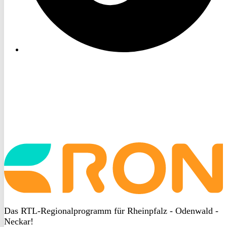
Startseite
aufrufen
Das RTL-Regionalprogramm für Rheinpfalz - Odenwald -
Neckar!