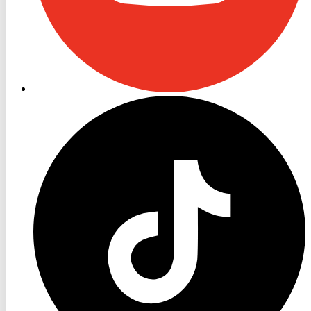
RON
TV
TikTok