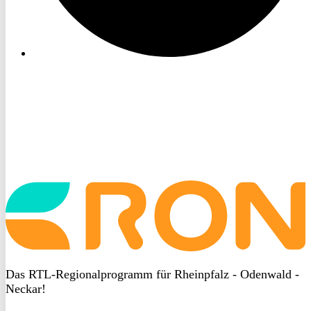
Startseite
aufrufen
Das RTL-Regionalprogramm für Rheinpfalz - Odenwald -
Neckar!