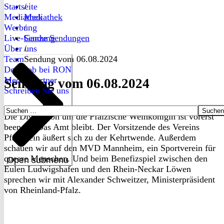
Startseite
/
Mediathek
Mediathek
Werbung
/
Live-Sendung
Ganze Sendungen
Über uns
/
Team
Sendung vom 06.08.2024
Dein Job bei RON
Medienpartner
Sendung vom 06.08.2024
Schreiben Sie uns
Suchen
Die Diskussion um die Pfälzische Weinkönigin ist vorerst
nach:
beendet. Das Amt bleibt. Der Vorsitzende des Vereins
Pfalzwein äußert sich zu der Kehrtwende. Außerdem
schauen wir auf den MVD Mannheim, ein Sportverein für
queere Menschen. Und beim Benefizspiel zwischen den
Open submenu
Eulen Ludwigshafen und den Rhein-Neckar Löwen
sprechen wir mit Alexander Schweitzer, Ministerpräsident
von Rheinland-Pfalz.