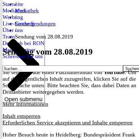
Startseite
/
Mediathek
Mediathek
Werbung
/
Live-Sendung
Ganze Sendungen
Über uns
/
Team
Sendung vom 28.08.2019
Dein Job bei RON
Medienpartner
Sendung vom 28.08.2019
Schreiben Sie uns
Suchen
Sie sehen gerade einen Platzhalterinhalt von
YouTube
. Um
nach:
auf den eigentlichen Inhalt zuzugreifen, klicken Sie auf die
Schaltfläche unten. Bitte beachten Sie, dass dabei Daten an
Drittanbieter weitergegeben werden.
Open submenu
Mehr Informationen
Inhalt entsperren
Erforderlichen Service akzeptieren und Inhalte entsperren
Hoher Besuch heute in Heidelberg: Bundespräsident Frank