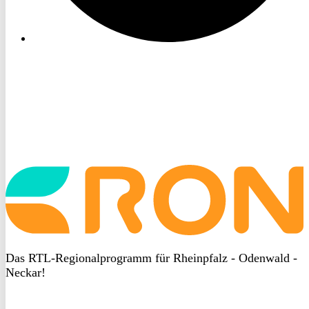
Startseite
aufrufen
Das RTL-Regionalprogramm für Rheinpfalz - Odenwald -
Neckar!
DSGVO