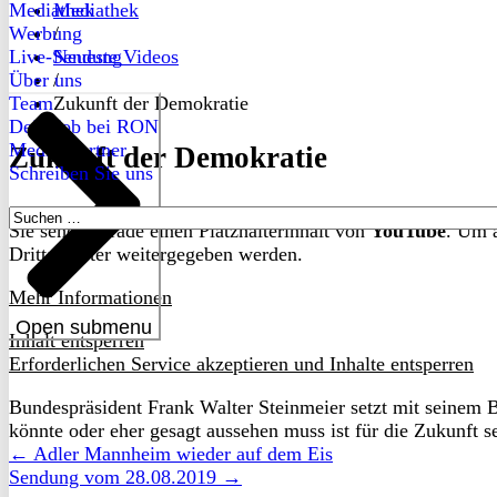
Mediathek
Mediathek
Werbung
/
Live-Sendung
Neueste Videos
Über uns
/
Team
Zukunft der Demokratie
Dein Job bei RON
Medienpartner
Zukunft der Demokratie
Schreiben Sie uns
Suchen
Sie sehen gerade einen Platzhalterinhalt von
YouTube
. Um a
nach:
Drittanbieter weitergegeben werden.
Mehr Informationen
Open submenu
Inhalt entsperren
Erforderlichen Service akzeptieren und Inhalte entsperren
Bundespräsident Frank Walter Steinmeier setzt mit seinem B
könnte oder eher gesagt aussehen muss ist für die Zukunft s
← Adler Mannheim wieder auf dem Eis
Sendung vom 28.08.2019 →