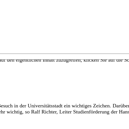
uf den eigentlichen Inhalt zuzugreifen, klicken Sie auf die Sc
esuch in der Universitätsstadt ein wichtiges Zeichen. Darüb
ehr wichtig, so Ralf Richter, Leiter Studienförderung der Han