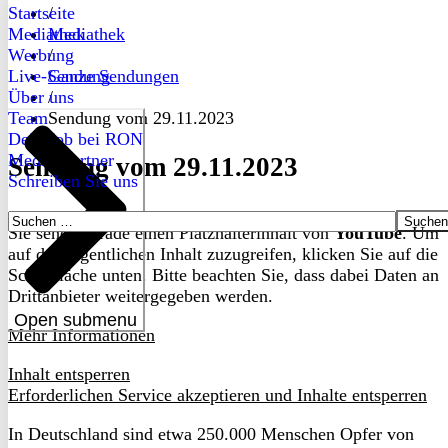
Startseite
/
Mediathek
Mediathek
Werbung
/
Live-Sendung
Ganze Sendungen
Über uns
/
Team
Sendung vom 29.11.2023
Dein Job bei RON
Medienpartner
Sendung vom 29.11.2023
Schreiben Sie uns
Suchen
Sie sehen gerade einen Platzhalterinhalt von
YouTube
. Um
nach:
auf den eigentlichen Inhalt zuzugreifen, klicken Sie auf die
Schaltfläche unten. Bitte beachten Sie, dass dabei Daten an
Drittanbieter weitergegeben werden.
Open submenu
Mehr Informationen
Inhalt entsperren
Erforderlichen Service akzeptieren und Inhalte entsperren
In Deutschland sind etwa 250.000 Menschen Opfer von