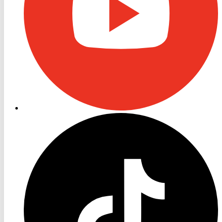
RON
TV
TikTok