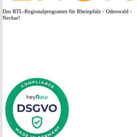
Das RTL-Regionalprogramm für Rheinpfalz - Odenwald -
Neckar!
DSGVO
bei
heyData
DSGVO
bei
heyData