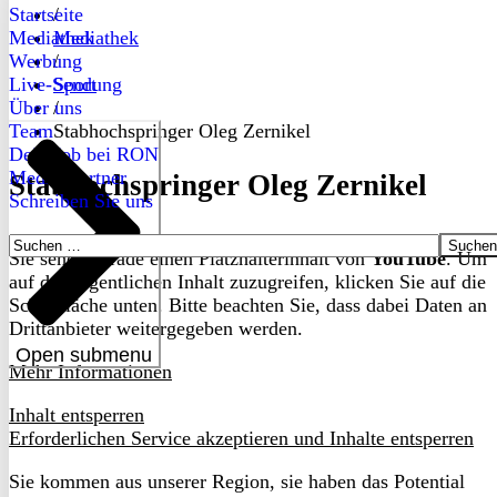
Startseite
/
Mediathek
Mediathek
Werbung
/
Live-Sendung
Sport
Über uns
/
Team
Stabhochspringer Oleg Zernikel
Dein Job bei RON
Medienpartner
Stabhochspringer Oleg Zernikel
Schreiben Sie uns
Suchen
Sie sehen gerade einen Platzhalterinhalt von
YouTube
. Um
nach:
auf den eigentlichen Inhalt zuzugreifen, klicken Sie auf die
Schaltfläche unten. Bitte beachten Sie, dass dabei Daten an
Drittanbieter weitergegeben werden.
Open submenu
Mehr Informationen
Inhalt entsperren
Erforderlichen Service akzeptieren und Inhalte entsperren
Sie kommen aus unserer Region, sie haben das Potential