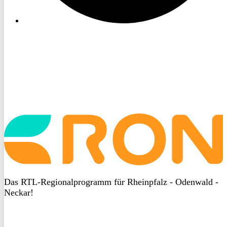
Startseite
aufrufen
Das RTL-Regionalprogramm für Rheinpfalz - Odenwald -
Neckar!
DSGVO
bei