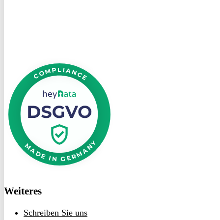
heyData
DSGVO
bei
heyData
Weiteres
Schreiben Sie uns