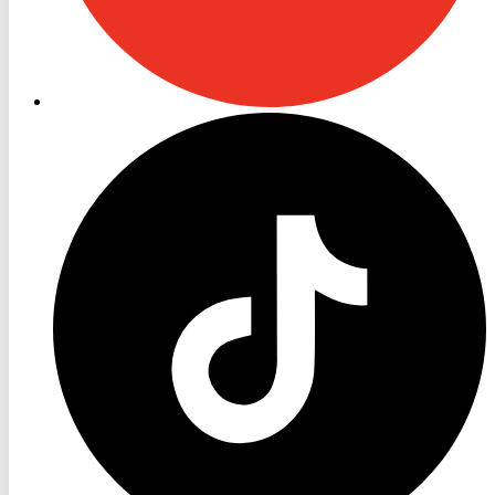
RON
TV
TikTok